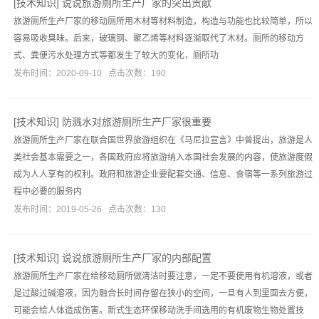
[
技术知识
]
说说旅游厕所生产厂家的突出贡献
旅游厕所生产厂家的移动厕所用木材等材料制造，构造与功能也比较简单，所以
容易吸收臭味。后来，玻璃钢、聚乙烯等材料逐渐取代了木材。厕所的移动方
式、粪便污水处理方式等都发生了较大的变化，厕所功
发布时间：2020-09-10 点击次数：190
[
技术知识
]
防溅水对旅游厕所生产厂家很重要
旅游厕所生产厂家在联合国世界旅游组织在《马尼拉宣言》中曾提出，旅游是人
类社会基本需要之一，各国政府应将旅游纳入本国社会发展的内容，使旅游度假
成为人人享有的权利。政府和旅游企业要配套交通、信息、食宿等一系列旅游过
程中必要的服务内
发布时间：2019-05-26 点击次数：130
[
技术知识
]
说说旅游厕所生产厂家的内部配置
旅游厕所生产厂家在给移动厕所做清洁时要注意，一定不要使用有机溶液，或者
是过酸过碱溶液，因为融合长时间存留在狭小的空间，一旦有人到里面去方便，
可能会给人体造成伤害。新式生态环保移动洗手间选用的有机废物生物处置技