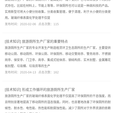
式存在。比如在材料上，节能上等等，环保厕所也可以说是一种高科技的产品。
实用新型可将大小便分别收集，分类收集管理，便于清理，利于大小便的分类使
用。玻璃纤维表面化学处理不仅提
发布时间：2020-02-06 点击次数：115
[
技术知识
]
旅游厕所生产厂家的重要特点
旅游厕所生产厂家的专业开发生产制造租赁环卫生态厕所的生产厂家，主要提供
移动公厕、移动厕所、环保公厕、环保厕所、移动交警岗亭、警务岗亭、不锈钢
岗亭、保安亭、门卫亭、商亭、集成式轻体房、钢结构房、实木别墅、金属雕花
板别墅、垃圾桶、垃圾房等的生产
发布时间：2020-04-13 点击次数：162
[
技术知识
]
形成工作循环的旅游厕所生产厂家
旅游厕所生产厂家的玻璃纤维表面化学处理不仅提高了环保厕所的干态强度，而
且特别显著地提高了移动厕所的湿态强度。同时，也显著地改善了环保厕所的耐
候性、耐水性、电性能、热性能和耐腐蚀性能。减少了厕所对于外界资源的依赖