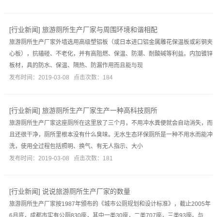
[
行业新闻
]
旅游厕所生产厂家与周围环境和谐相配
旅游厕所生产厂家外墙选用高级塑铝板（或日本进口铝金属雕花保温板或彩钢夹
心板），抗磕碰、不老化，并有高阻燃、保温、防潮、耐酸碱等利益。内加镀锌
板材，具的防水、保温、隔热、防漏作用而且能与现
发布时间：2019-03-08 点击次数：184
[
行业新闻
]
旅游厕所生产厂家生产一种高科技厕所
旅游厕所生产厂家这座厕所在这里放了三个月，不用冲水粪便就会自动消失，而
且还很干净，厕所里根本没有什么臭味。无水生态环保厕所是一种不用水而能冲
洗，使用全过程包括照明、换气、有无人指示、大小
发布时间：2019-03-08 点击次数：181
[
行业新闻
]
说说旅游厕所生产厂家的数量
旅游厕所生产厂家按1987年颁布的《城市公厕规划和设计标准》，截止2005年
6月底，成都市实有公厕830座，其中一类30座，二类707座，三类93座。与