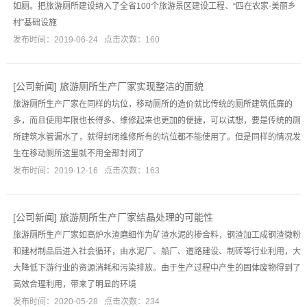
如厕。把旅游厕所建设纳入了全省100个旅游景区建设工程、“四在农家·美丽乡
村”基础设施
发布时间：2019-06-24 点击次数：160
[
公司新闻
]
旅游厕所生产厂家实现整洁的面貌
旅游厕所生产厂家在同样的坑位，移动厕所的造价就比传统的厕所建筑低廉的
多，而且使用年限也长得多、维修起来也更加的便捷，可以试想，要是传统的厕
所建筑水管漏水了，就得封闭维修所有的坑位都不能使用了。但是同样的情况发
生在移动厕所这里就不用全部封闭了
发布时间：2019-12-16 点击次数：163
[
公司新闻
]
旅游厕所生产厂家结晶处理的可能性
旅游厕所生产厂家如高炉水渣磨细作为矿渣水泥的掺合料，钢渣加工成钢渣微粉
和建材制品后进入社会循环，由水泥厂、船厂、道路建设、制砖等行业利用，大
大降低下游行业的资源消耗和污染排放。由于生产过程中产生的固体废物得到了
高效合理利用，带来了明显的环境
发布时间：2020-05-28 点击次数：234