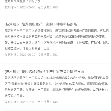
性并且很大程度上节约了水
发布时间：2020-05-06 点击次数：165
[
技术知识
]
旅游厕所生产厂家的一种高科技厕所
旅游厕所生产厂家可以通过各种联想，来实现对如厕者细分广告的推送；可以借
助互联网技术让如厕者自助完成尿检，通过下载相应的APP获得健康状况的反
馈，并给出养生建议；甚至可以将移动环保厕所变成一个体验店、样板间，配以
扫描二维码，体验卫浴商品，实现
发布时间：2020-06-19 点击次数：201
[
技术知识
]
景区选旅游厕所生产厂家应关注哪些方面
景区选旅游厕所生产厂家应关注的核心维度随着文旅产业升级，旅游厕所已从景
区的“配套杂物”升级为展现服务能力、文化内涵的软实力载体，直接影响游客体
验与景区口碑。在筛选生产厂家时，需跳出“只建硬件”的传统思维，从四大核心
维度综合考量，
发布时间：2026-07-03 点击次数：145