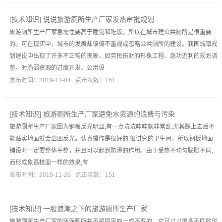
[
技术知识
]
说说旅游厕所生产厂家发热审批规划
旅游厕所生产厂家急需性要高于睡觉和吃饭，所以在城市建公共厕所是很重要
的。可在现实中，城市的发展却偏偏不重视或忽略公共厕所的建设。我国城镇规
划建设中出现了许多不正常的现象，如劳民伤财的形象工程、急功近利的规划调
整。对脆弱资源的过度开发、公用设
发布时间：2019-11-04 点击次数：161
[
技术知识
]
旅游厕所生产厂家避免水资源的浪费与污染
旅游厕所生产厂家因为钢板反光明显,有一点坑坑哇哇就非常乱,尤其踩上去后不
能贴实地面就会出凹反光。认真操作是很好的,很讲究的卫生间，所以钢板地面
铺设时一定要整体平整，并且可以起到防滑的作用。由于受热不均匀膨胀不同,
而形成象荔枝面一样的效果,有
发布时间：2019-11-26 点击次数：151
[
技术知识
]
一股浪潮之下的旅游厕所生产厂家
旅游厕所生产厂家的环保厕所并不是固定的一成不变的，它可以以很多不同的形