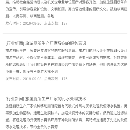
展。推动社会经营场所以及机关企事业单位厕所对游客开放，加强旅游厕所革命
的宣传，引导游客爱护设施、文明如厕，努力营造健康的厕所文化。鼓励以商建
厕、以商养厕、以商管厕。各地
发布时间：2019-08-26 点击次数：137
[
行业新闻
]
旅游厕所生产厂家导向的服务意识
旅游厕所生产厂家要建立游客导向的服务意识。旅游目的地和企业在规划和设计
旅游产品时，不仅仅要考虑成本、管理的需要，更要考虑游客的需求。对旅游厕
所的忽视表明了我们的管理者在旅游经营中服务意识的缺失，他们也许认为这是
小事一桩，但没有考虑游客找不到
发布时间：2019-09-03 点击次数：175
[
行业新闻
]
旅游厕所生产厂家的污水处理技术
旅游厕所生产厂家该种移动厕所配置有间歇式好氧与厌氧处理粪便污水装置，另
再添加生物菌种，运用生物膜技术，加速粪便污水的发酵分解，然后通过过滤装
置，将经处理的粪便污水再循环用于冲洗厕所洁具，其特点是运用了先进的粪便
污水处理技术，节约宝贵的水资源