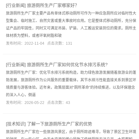
[
行业新闻
]
旅游厕所生产厂家哪家好？
旅游厕所生产厂家主要产品有单体式移动厕所可作为一种应急厕所应对临时性大
型集会、临时施工、自然灾害或重大事故时应用。它是整体式移动厕所，充分保
证产品的牢固性，同时又可满足吊装、铲装、人工搬运安装到位的需求。厕所主
体材质为塑料，或者环氧树脂和玻
发布时间：2022-11-04 点击次数：131
[
行业新闻
]
旅游厕所生产厂家如何优化节水排污系统?
旅游厕所生产厂家：优化节水排污系统构造，助力绿色旅游发展随着旅游业的蓬
勃发展，旅游厕所作为公共服务的重要载体，其节水排污性能直接关系到景区环
境质量与游客体验。近年来，政策层面对“厕所革命”的持续推进，以及环保理念
的深入人心，倒逼
发布时间：2026-05-22 点击次数：43
[
技术知识
]
了解一下旅游厕所生产厂家的优势
旅游厕所生产厂家在一些旅游风景区，由于厕所踪迹难寻，导致了景区卫生环境