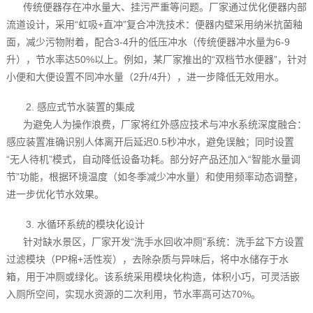
传统便器存在冲水量大、挂污严重等问题。厂家通过优化便器内部
流道设计，采用“虹吸+直冲”复合冲洗技术：便器内壁采用纳米抗菌釉
面，减少污物附着，配合3-4升的低压冲水（传统便器冲水量为6-9
升），节水率达50%以上。例如，某厂家推出的“双档节水便器”，针对
小便和大便设置不同冲水量（2升/4升），进一步降低无效用水。
2. 感应式节水装置的集成
为避免人为操作浪费，厂家将红外感应技术与冲水系统深度融合：
感应装置准确识别人体离开后延迟0.5秒冲水，避免误触；同时设置
“无人待机”模式，自动降低设备功耗。部分好产品还加入“智能水量调
节”功能，根据环境温度（如冬季减少冲水量）和使用频率动态调整，
进一步优化节水效果。
3. 水循环系统的模块化设计
针对缺水景区，厂家开发“洗手水回收冲厕”系统：洗手盆下方设置
过滤模块（PP棉+活性炭），去除杂质与异味后，将中水储存于水
箱，用于冲厕或绿化。该系统采用模块化构造，体积小巧，可灵活嵌
入厕所空间，实现水资源的二次利用，节水率高可达70%。