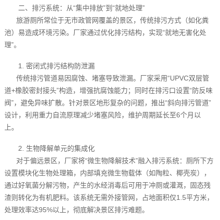
二、排污系统：从“集中排放”到“就地处理”
旅游厕所常位于无市政管网覆盖的景区，传统排污方式（如化粪
池）易造成环境污染。厂家通过优化排污结构，实现“就地无害化处
理”。
1. 密闭式排污结构防泄漏
传统排污管道易因腐蚀、堵塞导致泄漏。厂家采用“UPVC双层管
道+橡胶密封接头”构造，增强抗腐蚀能力；同时在排污口设置“防反味
阀”，避免异味扩散。针对景区地形复杂的问题，推出“斜向排污管道”
设计，利用重力自流原理减少堵塞风险，维护周期延长至6个月以
上。
2. 生物降解单元的集成化
对于偏远景区，厂家将“微生物降解技术”融入排污系统：厕所下方
设置模块化生物处理箱，内部填充微生物载体（如陶粒、椰壳炭），
通过好氧菌分解污物，产生的水经消毒后可用于冲厕或灌溉，固态残
渣则转化为有机肥料。该系统无需外接管网，占地面积仅1.5平方米，
处理效率达95%以上，彻底解决景区排污难题。