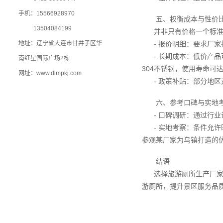
手机：15566928970
五、权衡成本与性价
13504084199
并非只有价格一个标准
地址：辽宁省大连市甘井子区华
- 报价明细：要求厂
- 长期成本：低价产
南红星国际广场2栋
304不锈钢，使用寿命可
网址：www.dlmpkj.com
- 政策补贴：部分地
六、参考口碑与实地
- 口碑调研：通过行
- 实地考察：条件允
参观某厂家为乌镇打造的
结语
选择旅游厕所生产厂
游厕所，提升景区服务品