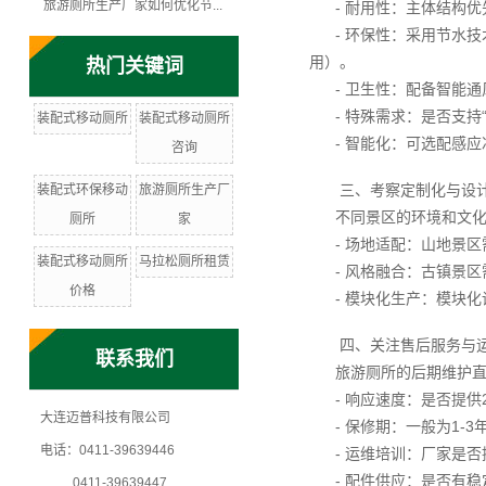
旅游厕所生产厂家如何优化节...
- 耐用性：主体结构
- 环保性：采用节水
用）。
热门关键词
- 卫生性：配备智能
- 特殊需求：是否支
装配式移动厕所
装配式移动厕所
- 智能化：可选配感
咨询
三、考察定制化与设
装配式环保移动
旅游厕所生产厂
不同景区的环境和文
厕所
家
- 场地适配：山地景
装配式移动厕所
马拉松厕所租赁
- 风格融合：古镇景
价格
- 模块化生产：模块
四、关注售后服务与
联系我们
旅游厕所的后期维护
- 响应速度：是否提
大连迈普科技有限公司
- 保修期：一般为1
电话：0411-39639446
- 运维培训：厂家是
- 配件供应：是否有
0411-39639447