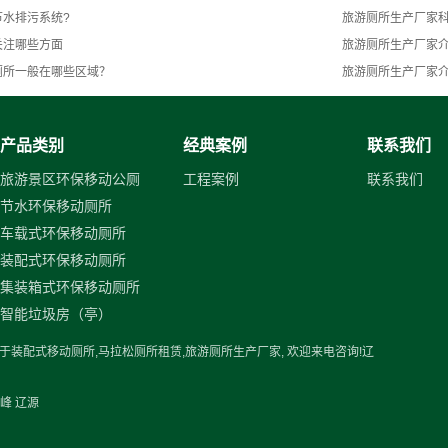
水排污系统?
旅游厕所生产厂家
关注哪些方面
旅游厕所生产厂家
厕所一般在哪些区域？
旅游厕所生产厂家
产品类别
经典案例
联系我们
旅游景区环保移动公厕
工程案例
联系我们
节水环保移动厕所
车载式环保移动厕所
装配式环保移动厕所
集装箱式环保移动厕所
智能垃圾房（亭）
事于
装配式移动厕所
,
马拉松厕所租赁
,
旅游厕所生产厂家
, 欢迎来电咨询!
辽
峰
辽源