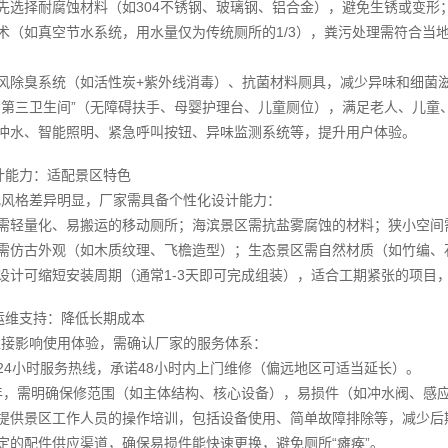
优先选择耐腐蚀材料（如304不锈钢、玻璃钢、铝合金），避免生锈或变
技术（如真空节水系统，用水量仅为传统厕所的1/3），粪污处理需符合
通风除臭系统（如活性炭+紫外线消毒）、抗菌材料厕具，减少异味和细
持“第三卫生间”（无障碍扶手、母婴护理台、儿童厕位），满足老人、儿
应冲水、智能照明、紧急呼叫按钮、异味监测系统等，提升用户体验。
计能力：适配景区特色
化风格差异明显，厂家需具备个性化设计能力：
区需轻量化、易搬运的移动厕所；海滨景区需抗盐雾腐蚀的材料；狭小空
区需仿古外观（如木质纹理、飞檐造型）；生态景区需自然材质（如竹编
化设计可缩短安装周期（通常1-3天即可完成组装），适合工期紧张的项目
运维支持：降低长期成本
直接影响使用体验，需确认厂家的服务体系：
供24小时服务热线，承诺48小时内上门维修（偏远地区可适当延长）。
-3年，需明确保修范围（如主体结构、核心设备），易损件（如冲水阀、
否提供景区工作人员的操作培训，包括设备使用、简单故障排除等，减少
稳定的配件供应渠道，确保易损件能快速更换，避免厕所“瘫痪”。