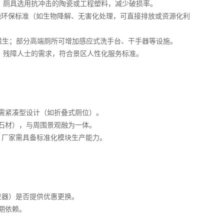
形；厕具选用抗冲击的陶瓷或工程塑料，减少破损率。
当地环保标准（如生物降解、无害化处理，可直接排放或资源化利
菌滋生；部分高端厕所可增加感应式洗手台、干手器等设施。
童、残障人士的需求，符合景区人性化服务标准。
间需紧凑型设计（如折叠式厕位）。
、石材），与周围景观融为一体。
，厂家需具备标准化模块生产能力。
感应器）是否提供优惠更换。
后期依赖。