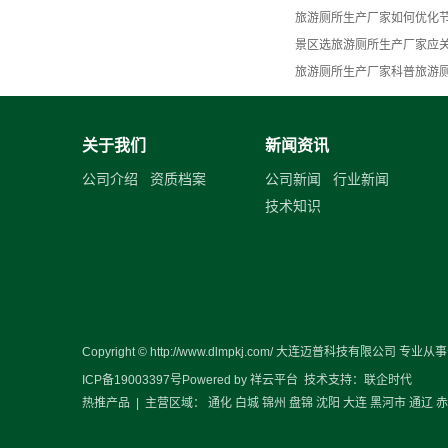
旅游厕所生产厂家如何优化节
景区选旅游厕所生产厂家应
旅游厕所生产厂家科普旅游
关于我们
新闻资讯
公司介绍
资质档案
公司新闻
行业新闻
技术知识
Copyright © http://www.dlmpkj.com/ 大连迈普科技有限公司 专业从
ICP备19003397号
Powered by
祥云平台
技术支持：
联企时代
热推产品
| 主营区域：
通化
白城
锦州
盘锦
沈阳
大连
黑河市
通辽
赤