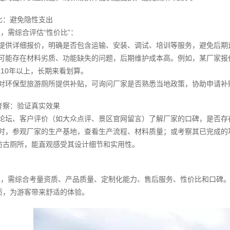
比：避免隐性支出
，需综合评估“性价比”：
家提供详细报价，明确是否包含运输、安装、调试、培训等服务，避免后
品可能存在材料劣质、功能缺失的问题，后期维护成本高。例如，某厂家
达10年以上，长期来看划算。
区对环保型旅游厕所提供补贴，可询问厂家是否熟悉当地政策，协助申请补
考察：验证真实效果
业论坛、客户评价（如大众点评、景区官网留言）了解厂家的口碑，是否
许时，参观厂家的生产基地，查看生产流程、材料质量；或考察其已完成
仿古厕所，能直观感受其设计细节和实用性。
家，需综合考量资质、产品质量、定制化能力、售后服务、性价比和口碑
质，为游客带来舒适的体验。