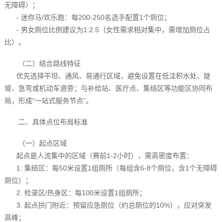
无障碍）；
- 迷你马/欢乐跑：每200-250名选手配置1个厕位；
- 男女厕位比例建议为1:2.5（女性需求相对集中，需增加厕位占
比）。
（二）结合路线特征
优先选择平坦、通风、易通行区域，避免设置在低洼积水处、陡
坡、急弯或机动车道旁；与补给站、医疗点、集结区等功能区协同布
局，形成“一站式服务节点”。
二、具体点位布局标准
（一）起点区域
起点是人流集中的区域（赛前1-2小时），需高密度布置：
1. 集结区：每50米设置1组厕所（每组含6-8个厕位，含1个无障碍
厕位）；
2. 检录区/热身区：每100米设置1组厕所；
3. 起点拱门附近：预留应急厕位（约总厕位的10%），应对突发
高峰；