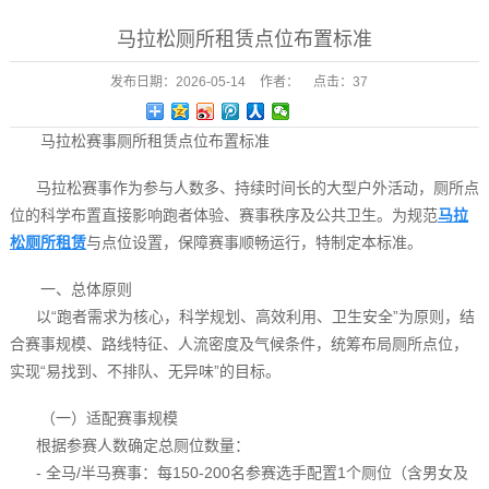
马拉松厕所租赁点位布置标准
发布日期：
2026-05-14
作者：
点击：
37
马拉松赛事厕所租赁点位布置标准
马拉松赛事作为参与人数多、持续时间长的大型户外活动，厕所点
位的科学布置直接影响跑者体验、赛事秩序及公共卫生。为规范
马拉
松厕所租赁
与点位设置，保障赛事顺畅运行，特制定本标准。
一、总体原则
以“跑者需求为核心，科学规划、高效利用、卫生安全”为原则，结
合赛事规模、路线特征、人流密度及气候条件，统筹布局厕所点位，
实现“易找到、不排队、无异味”的目标。
（一）适配赛事规模
根据参赛人数确定总厕位数量：
- 全马/半马赛事：每150-200名参赛选手配置1个厕位（含男女及