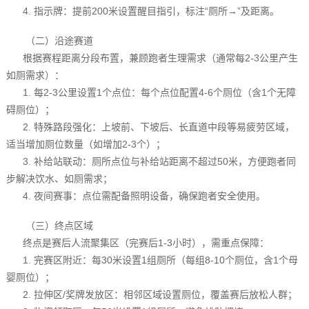
4. 指示牌：提前200米设置醒目指引，标注“厕所→”及距离。
（二）沿途赛道
根据赛程距离分段布置，兼顾跑者生理需求（通常每2-3公里产生
如厕需求）：
1. 每2-3公里设置1个点位：每个点位配置4-6个厕位（含1个无障
碍厕位）；
2. 特殊路段强化：上坡前、下坡后、长直道中段等易疲劳区域，
适当增加厕位数量（如增加2-3个）；
3. 补给站联动：厕所点位与补给站距离不超过50米，方便跑者同
步解决饮水、如厕需求；
4. 夜间赛事：点位需配备照明设备，确保跑者安全使用。
（三）终点区域
终点是赛后人流聚集区（完赛后1-3小时），需重点保障：
1. 完赛区附近：每30米设置1组厕所（每组8-10个厕位，含1个母
婴厕位）；
2. 拉伸区/奖牌发放区：相邻区域设置厕位，覆盖赛后放松人群；