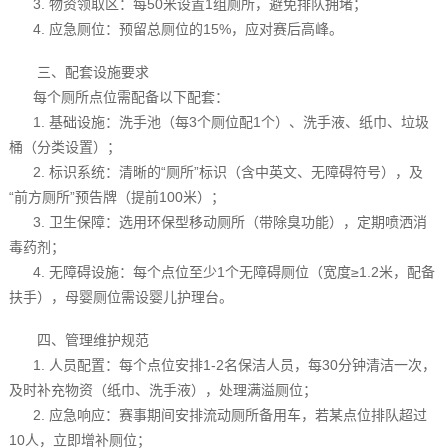
3. 物资领取区：每50米设置1组厕所，避免排队拥堵；
4. 应急厕位：预留总厕位的15%，应对赛后高峰。
三、配套设施要求
每个厕所点位需配备以下配套：
1. 基础设施：洗手池（每3个厕位配1个）、洗手液、纸巾、垃圾
桶（分类设置）；
2. 标识系统：清晰的“厕所”标识（含中英文、无障碍符号），及
“前方厕所”预告牌（提前100米）；
3. 卫生保障：选用环保型移动厕所（带除臭功能），定期喷洒消
毒药剂；
4. 无障碍设施：每个点位至少1个无障碍厕位（宽度≥1.2米，配备
扶手），母婴厕位需设婴儿护理台。
四、管理维护规范
1. 人员配置：每个点位安排1-2名保洁人员，每30分钟清洁一次，
及时补充物资（纸巾、洗手液），处理满溢厕位；
2. 应急响应：赛事期间安排流动厕所备用车，若某点位排队超过
10人，立即增补厕位；