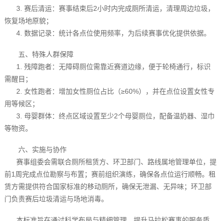
3. 赛后清运：赛事结束后2小时内完成厕所清运，清理周边垃圾，
恢复场地原貌；
4. 数据记录：统计各点位使用频率，为后续赛事优化提供依据。
五、特殊人群保障
1. 残障跑者：无障碍厕位需靠近赛道边缘，便于轮椅通行，标识
需醒目；
2. 女性跑者：增加女性厕位占比（≥60%），并在点位设置女性专
用等候区；
3. 母婴群体：终点区域设置至少2个母婴厕位，配备温奶器、湿巾
等物资。
六、实施与协作
赛事组委会需联合厕所租赁方、环卫部门、路线属地管理单位，提
前1周完成点位勘察与布置；赛前组织演练，确保各点位运行顺畅。租
赁方需提供符合国家标准的移动厕所，确保无泄漏、无异味；环卫部
门负责赛后垃圾清运与场地消毒。
本标准旨在通过科学布局与精细管理，提升马拉松赛事的服务质