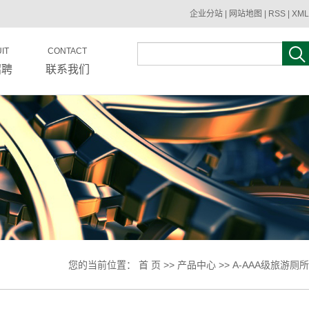
企业分站
|
网站地图
|
RSS
|
XML
IT
CONTACT
招聘
联系我们
您的当前位置：
首 页
>>
产品中心
>>
A-AAA级旅游厕所